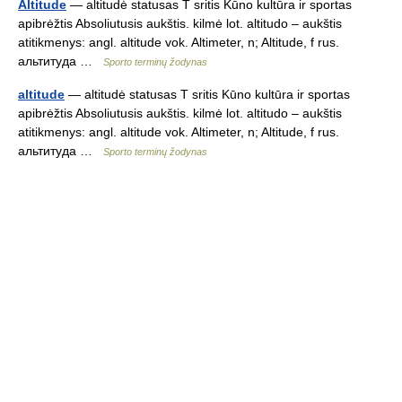
Altitude
— altitudė statusas T sritis Kūno kultūra ir sportas
apibrėžtis Absoliutusis aukštis. kilmė lot. altitudo – aukštis
atitikmenys: angl. altitude vok. Altimeter, n; Altitude, f rus.
альтитуда …
Sporto terminų žodynas
altitude
— altitudė statusas T sritis Kūno kultūra ir sportas
apibrėžtis Absoliutusis aukštis. kilmė lot. altitudo – aukštis
atitikmenys: angl. altitude vok. Altimeter, n; Altitude, f rus.
альтитуда …
Sporto terminų žodynas