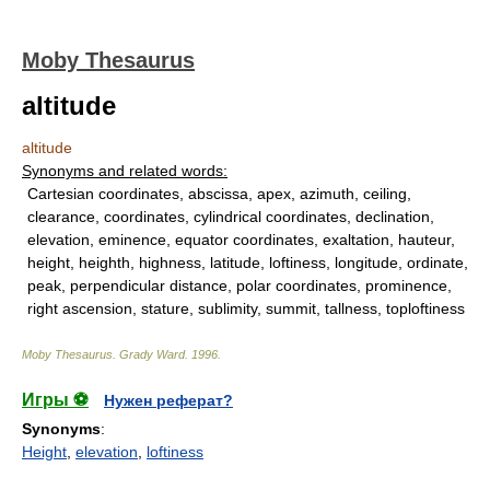
Moby Thesaurus
altitude
altitude
Synonyms and related words:
Cartesian coordinates, abscissa, apex, azimuth, ceiling,
clearance, coordinates, cylindrical coordinates, declination,
elevation, eminence, equator coordinates, exaltation, hauteur,
height, heighth, highness, latitude, loftiness, longitude, ordinate,
peak, perpendicular distance, polar coordinates, prominence,
right ascension, stature, sublimity, summit, tallness, toploftiness
Moby Thesaurus
.
Grady Ward
.
1996
.
Игры ⚽
Нужен реферат?
Synonyms
:
Height
,
elevation
,
loftiness