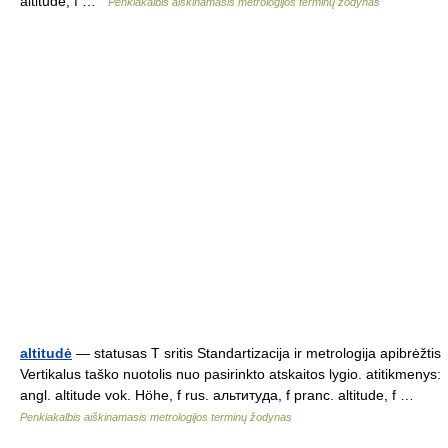
altitude, f …
Penkiakalbis aiškinamasis metrologijos terminų žodynas
altitudė
— statusas T sritis Standartizacija ir metrologija apibrėžtis
Vertikalus taško nuotolis nuo pasirinkto atskaitos lygio. atitikmenys:
angl. altitude vok. Höhe, f rus. альтитуда, f pranc. altitude, f …
Penkiakalbis aiškinamasis metrologijos terminų žodynas