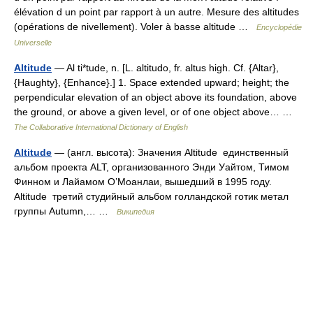
élévation d un point par rapport à un autre. Mesure des altitudes
(opérations de nivellement). Voler à basse altitude …
Encyclopédie
Universelle
Altitude
— Al ti*tude, n. [L. altitudo, fr. altus high. Cf. {Altar},
{Haughty}, {Enhance}.] 1. Space extended upward; height; the
perpendicular elevation of an object above its foundation, above
the ground, or above a given level, or of one object above… …
The Collaborative International Dictionary of English
Altitude
— (англ. высота): Значения Altitude единственный
альбом проекта ALT, организованного Энди Уайтом, Тимом
Финном и Лайамом О’Моанлаи, вышедший в 1995 году.
Altitude третий студийный альбом голландской готик метал
группы Autumn,… …
Википедия