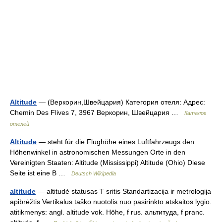
Altitude
— (Веркорин,Швейцария) Категория отеля: Адрес:
Chemin Des Flives 7, 3967 Веркорин, Швейцария …
Каталог
отелей
Altitude
— steht für die Flughöhe eines Luftfahrzeugs den
Höhenwinkel in astronomischen Messungen Orte in den
Vereinigten Staaten: Altitude (Mississippi) Altitude (Ohio) Diese
Seite ist eine B …
Deutsch Wikipedia
altitude
— altitudė statusas T sritis Standartizacija ir metrologija
apibrėžtis Vertikalus taško nuotolis nuo pasirinkto atskaitos lygio.
atitikmenys: angl. altitude vok. Höhe, f rus. альтитуда, f pranc.