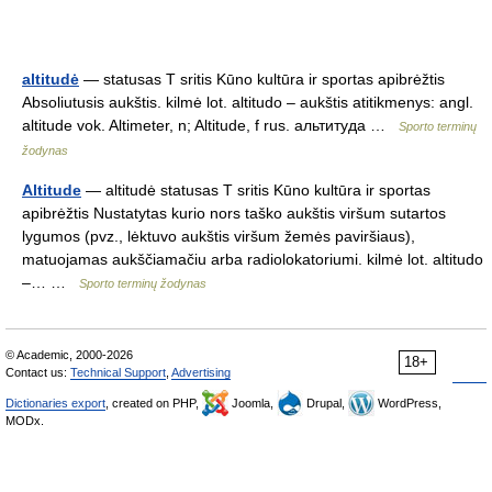
altitudė
— statusas T sritis Kūno kultūra ir sportas apibrėžtis
Absoliutusis aukštis. kilmė lot. altitudo – aukštis atitikmenys: angl.
altitude vok. Altimeter, n; Altitude, f rus. альтитуда …
Sporto terminų
žodynas
Altitude
— altitudė statusas T sritis Kūno kultūra ir sportas
apibrėžtis Nustatytas kurio nors taško aukštis viršum sutartos
lygumos (pvz., lėktuvo aukštis viršum žemės paviršiaus),
matuojamas aukščiamačiu arba radiolokatoriumi. kilmė lot. altitudo
–… …
Sporto terminų žodynas
© Academic, 2000-2026
18+
Contact us:
Technical Support
,
Advertising
Dictionaries export
, created on PHP,
Joomla,
Drupal,
WordPress,
MODx.