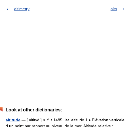
altimetry
alto
Look at other dictionaries:
altitude
— [ altityd ] n. f. • 1485; lat. altitudo 1 ♦ Élévation verticale
d un point par rapport au niveau de la mer. Altitude relative :